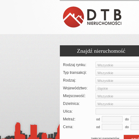
Znajdź nieruchomość
Rodzaj rynku:
Liczba pokoi:
Wszystkie
od
do
Typ transakcji:
Piętro:
Wszystkie
od
do
Rodzaj:
Liczba pięter:
Wszystkie
od
do
Województwo:
Rok budowy:
śląskie
od
do
Miejscowość:
Wszystkie
2
od
do
Cena m
:
Dzielnica:
Symbol oferty:
Wszystkie
Ulica:
Metraż:
od
do
Cena:
od
do
>więcej parametrów