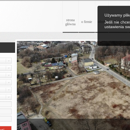
Używamy plikó
strona
o firmie
oferta
Jeśli nie chc
kalkulator
główna
ustawienia sw