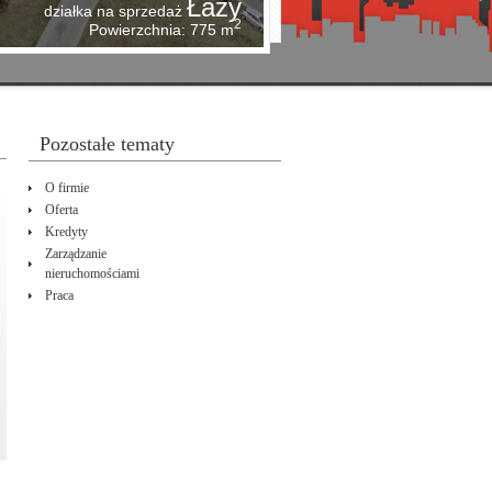
Zawiercie
lokal na wynajem
2
Powierzchnia: 240 m
Pozostałe tematy
o firmie
oferta
kredyty
zarządzanie
nieruchomościami
praca