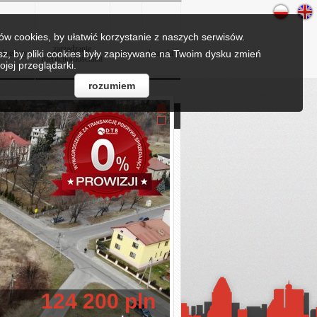
w cookies, by ułatwić korzystanie z naszych serwisów.
zarządzanie
esz, by pliki cookies były zapisywane na Twoim dysku zmień
kredyty
praca
kontakt
nieruchomościami
ojej przeglądarki.
rozumiem
11 280 pln