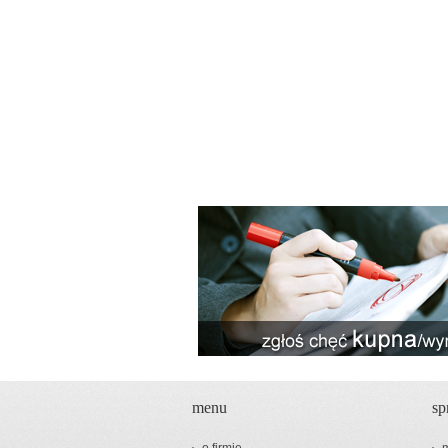
menu
sp
o firmie
m