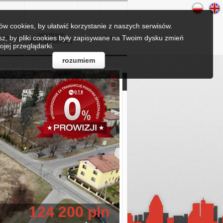
w cookies, by ułatwić korzystanie z naszych serwisów.
zarządzanie
esz, by pliki cookies były zapisywane na Twoim dysku zmień
kredyty
praca
kontakt
nieruchomościami
ojej przeglądarki.
rozumiem
124 200 pln