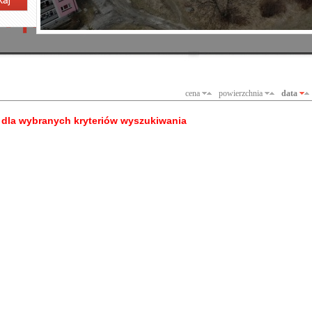
cena
powierzchnia
data
t dla wybranych kryteriów wyszukiwania