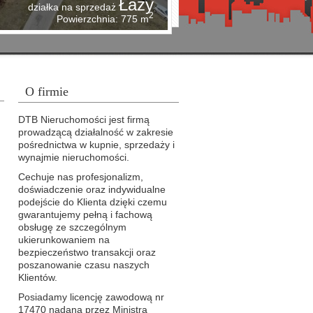
Łazy
działka na sprzedaż
2
Powierzchnia: 775 m
O firmie
DTB Nieruchomości jest firmą
prowadzącą działalność w zakresie
pośrednictwa w kupnie, sprzedaży i
wynajmie nieruchomości.
Cechuje nas profesjonalizm,
doświadczenie oraz indywidualne
podejście do Klienta dzięki czemu
gwarantujemy pełną i fachową
obsługę ze szczególnym
ukierunkowaniem na
bezpieczeństwo transakcji oraz
poszanowanie czasu naszych
Klientów.
Posiadamy licencję zawodową nr
17470 nadaną przez Ministra