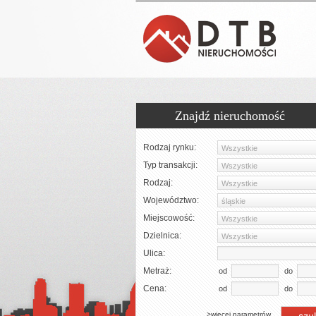
Znajdź nieruchomość
Rodzaj rynku:
Liczba pokoi:
Wszystkie
od
do
Typ transakcji:
Piętro:
Wszystkie
od
do
Rodzaj:
Liczba pięter:
Wszystkie
od
do
Województwo:
Rok budowy:
śląskie
od
do
Miejscowość:
Wszystkie
2
od
do
Cena m
:
Dzielnica:
Symbol oferty:
Wszystkie
Ulica:
Metraż:
od
do
Cena:
od
do
>więcej parametrów