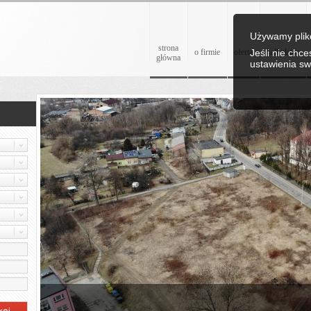
Używamy plikó
strona
o firmie
oferta
Jeśli nie chc
kalkulator
główna
ustawienia sw